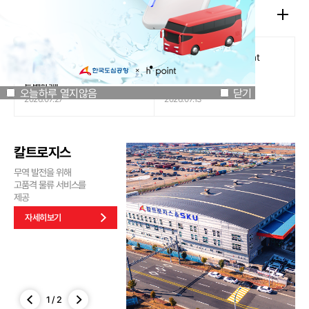
공지사항
오늘하루 열지않음
닫기
[인천국제공항공사 x 잔망루피]
도심공항리무진 x H.Point
공항은 GREEN하게, 굿즈는
할인쿠폰 이벤트
특별하게!
오늘하루 열지않음
닫기
2026.07.27
2026.07.13
칼트로지스
무역 발전을 위해
고품격 물류 서비스를
제공
자세히보기
1
/
2