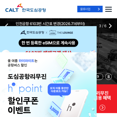
물류사업
인천공항 6103번 시간표 변경(2026.7.16부터)
3
/
6
2026-07-13
2026-07-13
Best Way, Fast Way
Best Way, Fast Way
Best Way, Fast Way
to the Airport
to the Airport
to the Airport
/
3
3
실시간
리무진 노선
리무진
리무진
위치안내
및 시간표
예매
이용 혜택