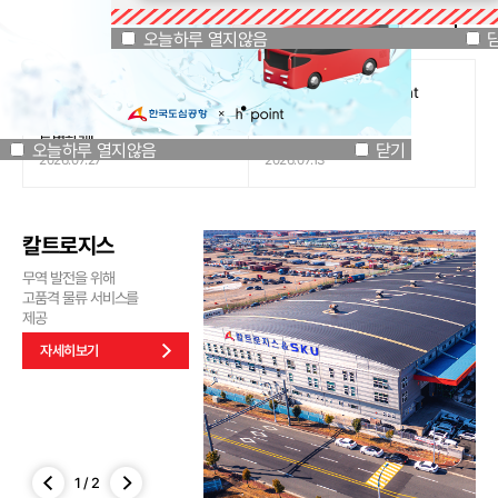
공지사항
오늘하루 열지않음
닫기
오늘하루 열지않음
[인천국제공항공사 x 잔망루피]
도심공항리무진 x H.Point
공항은 GREEN하게, 굿즈는
할인쿠폰 이벤트
특별하게!
오늘하루 열지않음
닫기
2026.07.27
2026.07.13
칼트로지스
무역 발전을 위해
고품격 물류 서비스를
제공
자세히보기
1
/
2