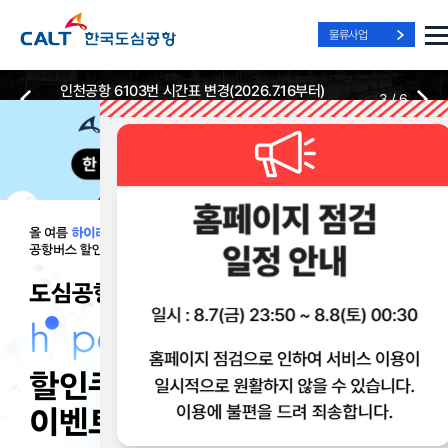
물류사업
인천공항 6103번 시간표 변경(2026.7.16부터)
3
/
6
2026-07-13
2026-07-13
Best Way, Fast Way
Best Way, Fast Way
Best Way, Fast Way
to the Airport
to the Airport
to the Airport
/
3
3
실시간
리무진 노선
리무진
리무진
위치안내
및 시간표
예매
이용 혜택