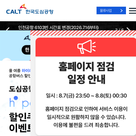
물류사업
인천공항 6103번 시간표 변경(2026.7.16부터)
3
/
6
2026-07-13
2026-07-13
Best Way, Fast Way
Best Way, Fast Way
Best Way, Fast Way
to the Airport
to the Airport
to the Airport
/
3
3
실시간
리무진 노선
리무진
리무진
위치안내
및 시간표
예매
이용 혜택