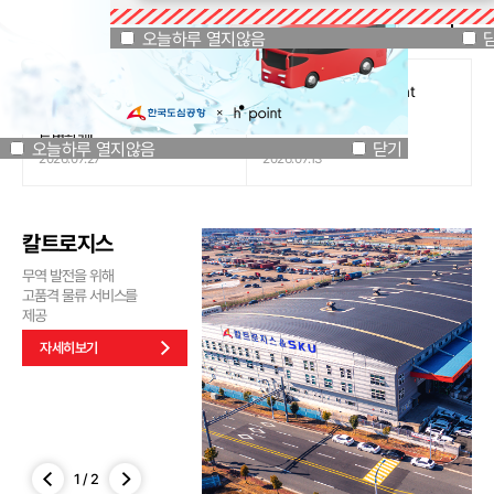
공지사항
오늘하루 열지않음
닫기
오늘하루 열지않음
[인천국제공항공사 x 잔망루피]
도심공항리무진 x H.Point
공항은 GREEN하게, 굿즈는
할인쿠폰 이벤트
특별하게!
오늘하루 열지않음
닫기
2026.07.27
2026.07.13
칼트로지스
무역 발전을 위해
고품격 물류 서비스를
제공
자세히보기
1
/
2