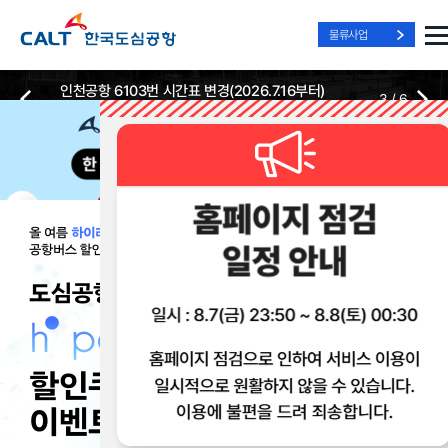
물류사업
인천공항 6103번 시간표 변경(2026.7.16부터)
3
/
6
2026-07-13
2026-07-13
Best Way, Fast Way
Best Way, Fast Way
Best Way, Fast Way
to the Airport
to the Airport
to the Airport
/
3
3
실시간
리무진 노선
리무진
리무진
위치안내
및 시간표
예매
이용 혜택