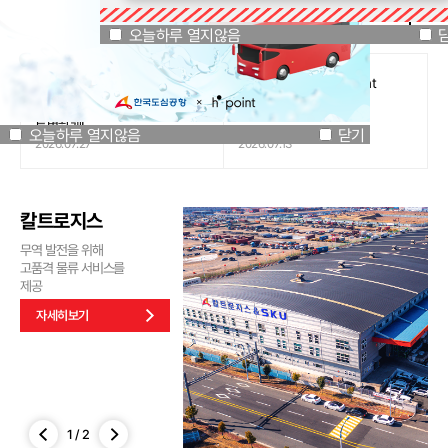
공지사항
오늘하루 열지않음
닫기
오늘하루 열지않음
[인천국제공항공사 x 잔망루피]
도심공항리무진 x H.Point
공항은 GREEN하게, 굿즈는
할인쿠폰 이벤트
특별하게!
오늘하루 열지않음
닫기
2026.07.27
2026.07.13
칼트로지스
무역 발전을 위해
고품격 물류 서비스를
제공
자세히보기
1
/
2