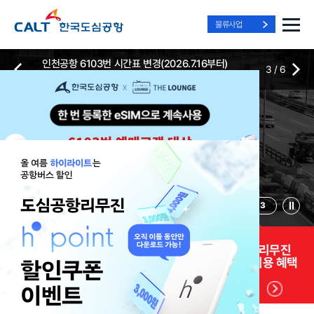
물류사업
인천공항 6103번 시간표 변경(2026.7.16부터)
3
/
6
2026-07-13
2026-07-13
Best Way, Fast Way
Best Way, Fast Way
Best Way, Fast Way
to the Airport
to the Airport
to the Airport
/
3
3
실시간
리무진 노선
리무진
리무진
위치안내
및 시간표
예매
이용 혜택