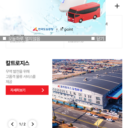
공지사항
오늘하루 열지않음
닫기
[인천국제공항공사 x 잔망루피]
도심공항리무진 x H.Point
공항은 GREEN하게, 굿즈는
할인쿠폰 이벤트
특별하게!
오늘하루 열지않음
닫기
2026.07.27
2026.07.13
칼트로지스
무역 발전을 위해
고품격 물류 서비스를
제공
자세히보기
1
/
2