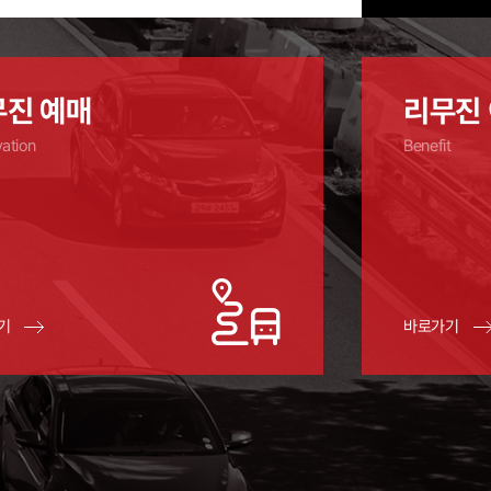
무진 예매
리무진 
ation
Benefit
기
바로가기