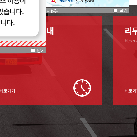
닫기
오늘하루 열지않음
닫기
실시간 위치 안내
리
Real time location
Reserv
닫기
바로가기
바로가