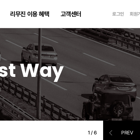
리무진 이용 혜택
고객센터
로그인
회원
ast Way
ast Way
ast Way
1
/
6
도심공항리무진 x
PREV