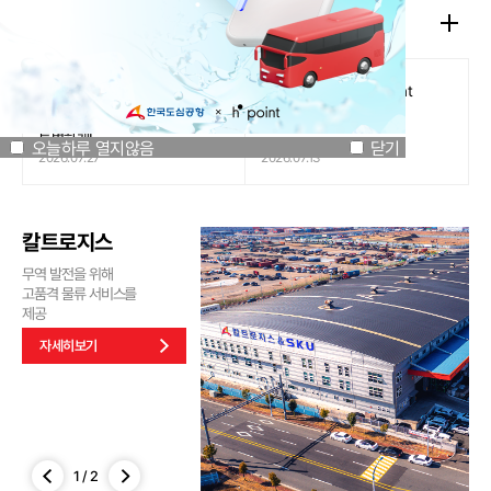
공지사항
오늘하루 열지않음
닫기
[인천국제공항공사 x 잔망루피]
도심공항리무진 x H.Point
공항은 GREEN하게, 굿즈는
할인쿠폰 이벤트
특별하게!
오늘하루 열지않음
닫기
2026.07.27
2026.07.13
칼트로지스
무역 발전을 위해
고품격 물류 서비스를
제공
자세히보기
1
/
2