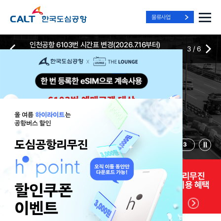
물류사업
인천공항 6103번 시간표 변경(2026.7.16부터)
3
/
6
2026-07-13
2026-07-13
Best Way, Fast Way
Best Way, Fast Way
Best Way, Fast Way
to the Airport
to the Airport
to the Airport
/
3
3
실시간
리무진 노선
리무진
리무진
위치안내
및 시간표
예매
이용 혜택